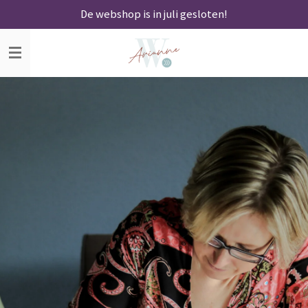
De webshop is in juli gesloten!
Ga
direct
naar
de
hoofdinhoud