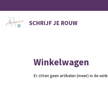
Ga
direct
naar
SCHRIJF JE ROUW
de
hoofdinhoud
Winkelwagen
Er zitten geen artikelen (meer) in de win