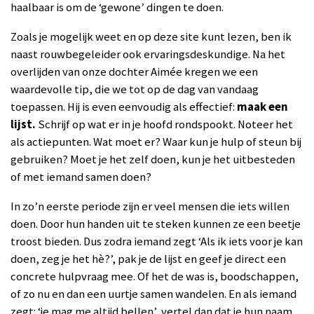
haalbaar is om de ‘gewone’ dingen te doen.
Zoals je mogelijk weet en op deze site kunt lezen, ben ik
naast rouwbegeleider ook ervaringsdeskundige. Na het
overlijden van onze dochter Aimée kregen we een
waardevolle tip, die we tot op de dag van vandaag
toepassen. Hij is even eenvoudig als effectief:
maak een
lijst.
Schrijf op wat er in je hoofd rondspookt. Noteer het
als actiepunten. Wat moet er? Waar kun je hulp of steun bij
gebruiken? Moet je het zelf doen, kun je het uitbesteden
of met iemand samen doen?
In zo’n eerste periode zijn er veel mensen die iets willen
doen. Door hun handen uit te steken kunnen ze een beetje
troost bieden. Dus zodra iemand zegt ‘Als ik iets voor je kan
doen, zeg je het hè?’, pak je de lijst en geef je direct een
concrete hulpvraag mee. Of het de was is, boodschappen,
of zo nu en dan een uurtje samen wandelen. En als iemand
zegt: ‘je mag me altijd bellen’, vertel dan dat je hun naam