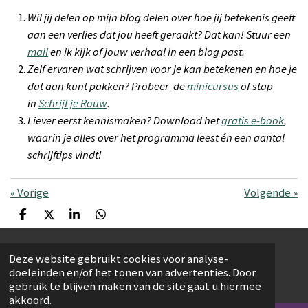
Wil jij delen op mijn blog delen over hoe jij betekenis geeft
aan een verlies dat jou heeft geraakt? Dat kan! Stuur een
mail
en ik kijk of jouw verhaal in een blog past.
Zelf ervaren wat schrijven voor je kan betekenen en hoe je
dat aan kunt pakken? Probeer de
minicursus
of stap
in
Schrijf je Rouw
.
Liever eerst kennismaken? Download het
gratis e-book
,
waarin je alles over het programma leest én een aantal
schrijftips vindt!
«
Vorige
Volgende
»
D
D
S
D
e
e
h
e
l
e
a
l
e
l
r
e
© 2019 - 2026 Schrijf je Rouw
Deze website gebruikt cookies voor analyse-
n
e
n
doeleinden en/of het tonen van advertenties. Door
Powered by
JouwWeb
gebruik te blijven maken van de site gaat u hiermee
akkoord.