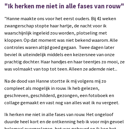
"Ik herken me niet in alle fases van rouw"
"Hanne maakte ons voor het eerst ouders. Bij 41 weken
zwangerschap
st
opte haar hartje
,
de nacht voor ik
waarschijnlijk ingeleid zou worden
,
plotseling met
kloppen. Op dat moment was niet bekend waarom.
Alle
controles waren altijd goed gegaan.
Twee
dagen later
beviel ik uiteindelijk middels een keizersnee
van onze
prachtig dochter. Haar handjes en haar teentjes
zo mooi,
ze
was volmaakt van top tot teen. A
lleen ze ademde niet...
Na de dood van
Hanne stortte ik mij volgens mij
zo
compleet als mogelijk in rouw. Ik heb gelezen,
geschreven, geschilderd, gezongen, een fotoboek en
collage gemaakt en vast nog van alles wat ik nu vergeet.
Ik herken me niet in alle fases
van rouw. Het ongeloof
duurde heel kort en de ontkenning heb ik voor mijn gevoel
helemaal overgeslagen, het was gebeurd en ik kon het