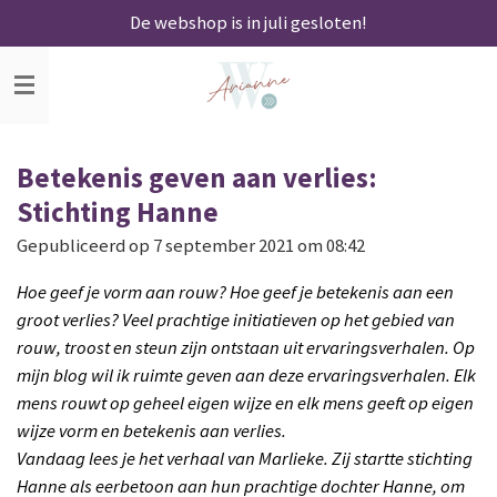
De webshop is in juli gesloten!
Ga
direct
naar
de
hoofdinhoud
Betekenis geven aan verlies:
Stichting Hanne
Gepubliceerd op 7 september 2021 om 08:42
Hoe geef je vorm aan rouw? Hoe geef je betekenis aan een
groot verlies? Veel prachtige initiatieven op het gebied van
rouw, troost en steun zijn ontstaan uit ervaringsverhalen. Op
mijn blog wil ik ruimte geven aan deze ervaringsverhalen. Elk
mens rouwt op geheel eigen wijze en elk mens geeft op eigen
wijze vorm en betekenis aan verlies.
Vandaag lees je het verhaal van Marlieke. Zij startte stichting
Hanne als eerbetoon aan hun prachtige dochter Hanne, om