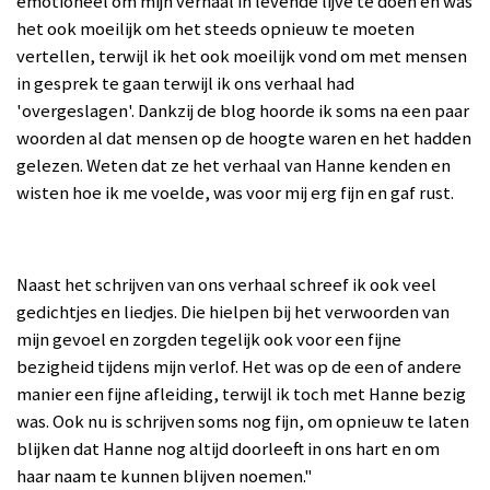
emotioneel om mijn verhaal in levende lijve te doen en was
het ook moeilijk om het steeds
opnieuw te moeten
vertellen, terwijl ik het ook moeilijk vond om met mensen
i
n gesprek te gaan terwijl ik ons verhaal
had
'overgeslagen'.
Dankzij de blog hoorde ik soms na een paar
woorden al dat mensen op de hoogte waren en het hadden
gelezen. Weten dat ze het verhaal van Hanne kenden
en
wisten hoe ik me voelde,
was voor mij erg fijn en gaf rust.
Naast het schrijven van ons verhaal schreef ik ook veel
gedichtjes en liedjes. Die hielpen bij het verwoorden van
mijn gevoel en zorgden tegelijk ook voor een fijne
bezigheid tijdens mijn verlof. Het was op de een of andere
manier een fijne afleiding, terwijl ik toch met Hanne bezig
was.
Ook nu is schrijven soms nog fijn, om opnieuw te laten
blijken dat Hanne nog altijd doorleeft in ons hart en om
haar naam te kunnen blijven noemen."