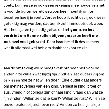
voelt, kunnen ze er ook geen rekening mee houden en het
is voor de buitenwereld gewoon heel moeilijk om te
beseffen hoe jij je voelt.
Verder hoop ik echt dat jij ook weer
gelukkig mag worden, dat ben ik zelf inmiddels ook weer.
Het heeft jaren tijd nodig gehad en
het gemis en het
verdriet om Hann
e zullen blijven, maar ze heeft me
ook heel veel gebracht
. Door haar besef ik des te meer
wat ik allemaal wel heb om dankbaar voor te zijn.
Aan de omgeving wil ik meegeven: probeer niet voor de
ander in te vullen wat hij/zij fijn vindt en laat ouders vrij om
te kiezen
hoe ze het willen doen. Elke ouder gaat anders
om met het verlies van een kind. Verliest je kind, broer of
zus, vriendin of collega zijn of haar kind, vraag dan wat ze
fijn vinden. Willen ze dat je komt? Willen ze rust? Willen ze
erover praten of juist liever niet? V
inden ze het fijn als je