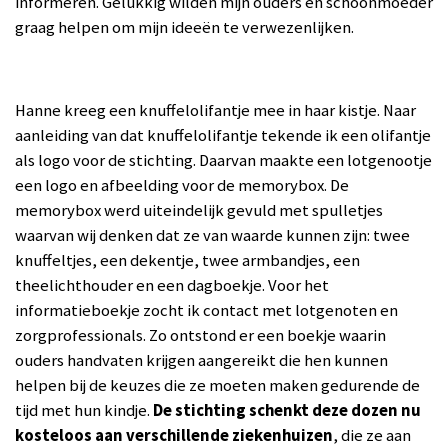
informeren. Gelukkig wilden mijn ouders en schoonmoeder
graag helpen om mijn ideeën te verwezenlijken.
Hanne kreeg een knuffelolifantje mee in haar kistje. Naar
aanleiding van dat knuffelolifantje tekende ik een olifantje
als logo voor de stichting. Daarvan maakte een lotgenootje
een logo en afbeelding voor de
memorybox
.
De
memorybox
werd uiteindelijk gevuld met spulletjes
waarvan wij denken dat ze van waarde kunnen zijn: twee
knuffeltjes, een dekentje, twee armbandjes, een
theelichthouder en een dagboekje.
Vo
or het
informatieboekje zocht ik
contact met lotgenoten en
zorg
professionals. Zo
ontstond er een boekje waarin
ouders handvaten krijgen aangereikt die
hen kunnen
helpen bij de keuzes
die ze moeten maken gedurende de
tijd met hun kindje.
De stichting schenkt deze dozen nu
kosteloos aan verschillende ziekenhuizen
, die ze aan